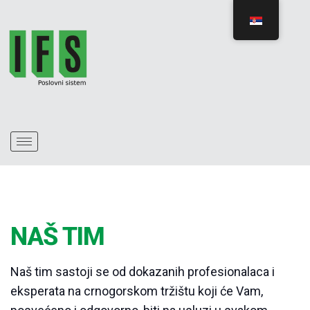
NAŠ TIM
Naš tim sastoji se od dokazanih profesionalaca i
eksperata na crnogorskom tržištu koji će Vam,