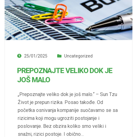
25/01/2025
Uncategorized
PREPOZNAJTE VELIKO DOK JE
JOŠ MALO
„Prepoznajte veliko dok je još malo.“ – Sun Tzu
Život je prepun rizika. Posao takođe. Od
početka osnivanja kompanije suočavamo se sa
rizicima koji mogu ugroziti postojanje i
poslovanje. Bez obzira koliko smo veliki i
snažni, rizici postoje. I obično…