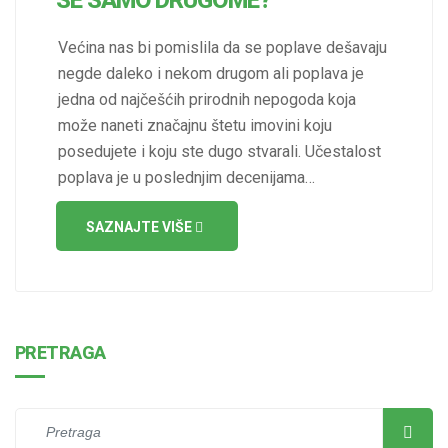
SE SAMO DRUGOME?
Većina nas bi pomislila da se poplave dešavaju
negde daleko i nekom drugom ali poplava je
jedna od najčešćih prirodnih nepogoda koja
može naneti značajnu štetu imovini koju
posedujete i koju ste dugo stvarali. Učestalost
poplava je u poslednjim decenijama…
SAZNAJTE VIŠE
PRETRAGA