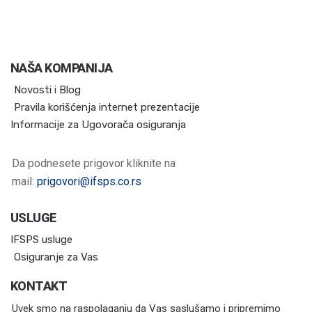
NAŠA KOMPANIJA
Novosti i Blog
Pravila korišćenja internet prezentacije
Informacije za Ugovorača osiguranja
Da podnesete prigovor kliknite na
mail:
prigovori@ifsps.co.rs
USLUGE
IFSPS usluge
Osiguranje za Vas
KONTAKT
Uvek smo na raspolaganju da Vas saslušamo i pripremimo