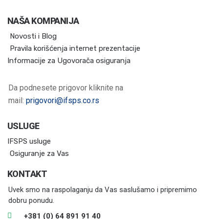
NAŠA KOMPANIJA
Novosti i Blog
Pravila korišćenja internet prezentacije
Informacije za Ugovorača osiguranja
Da podnesete prigovor kliknite na
mail:
prigovori@ifsps.co.rs
USLUGE
IFSPS usluge
Osiguranje za Vas
KONTAKT
Uvek smo na raspolaganju da Vas saslušamo i pripremimo
dobru ponudu.
+381 (0) 64 891 91 40