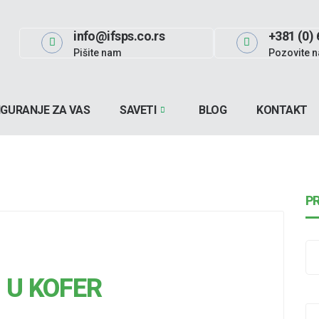
info@ifsps.co.rs
+381 (0) 
Pišite nam
Pozovite n
IGURANJE ZA VAS
SAVETI
BLOG
KONTAKT
P
 U KOFER