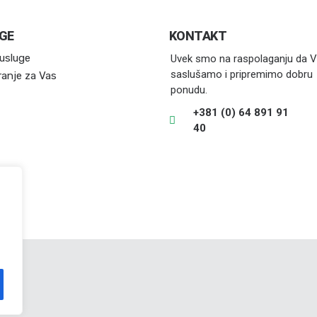
GE
KONTAKT
usluge
Uvek smo na raspolaganju da 
saslušamo i pripremimo dobru
ranje za Vas
ponudu.
+381 (0) 64 891 91
40