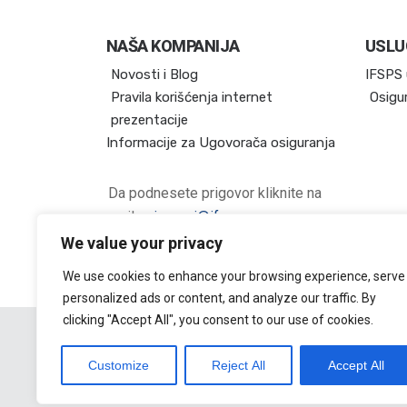
NAŠA KOMPANIJA
USLU
Novosti i Blog
IFSPS 
Pravila korišćenja internet
Osigu
prezentacije
Informacije za Ugovorača osiguranja
Da podnesete prigovor kliknite na
mail:
prigovori@ifsps.co.rs
We value your privacy
We use cookies to enhance your browsing experience, serve
personalized ads or content, and analyze our traffic. By
clicking "Accept All", you consent to our use of cookies.
Customize
Reject All
Accept All
© 2025, IFS Poslovni sistem.
Sva prava zadržana