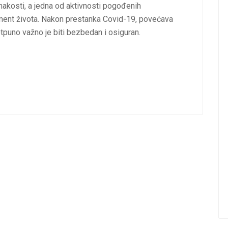
dnakosti, a jedna od aktivnosti pogođenih
ent života. Nakon prestanka Covid-19, povećava
potpuno važno je biti bezbedan i osiguran.