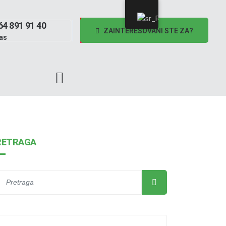
64 891 91 40
ZAINTERESOVANI STE ZA?
as
RETRAGA