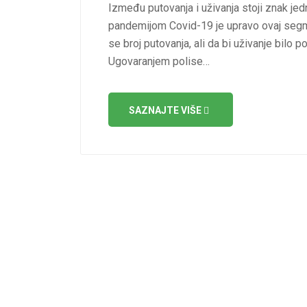
Između putovanja i uživanja stoji znak je
pandemijom Covid-19 je upravo ovaj segm
se broj putovanja, ali da bi uživanje bilo 
Ugovaranjem polise…
SAZNAJTE VIŠE