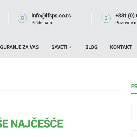
info@ifsps.co.rs
+381 (0) 
Pišite nam
Pozovite n
IGURANJE ZA VAS
SAVETI
BLOG
KONTAKT
P
ŠE NAJČEŠĆE