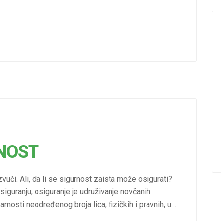
RNOST
uči. Ali, da li se sigurnost zaista može osigurati?
guranju, osiguranje je udruživanje novčanih
rnosti neodređenog broja lica, fizičkih i pravnih, u…