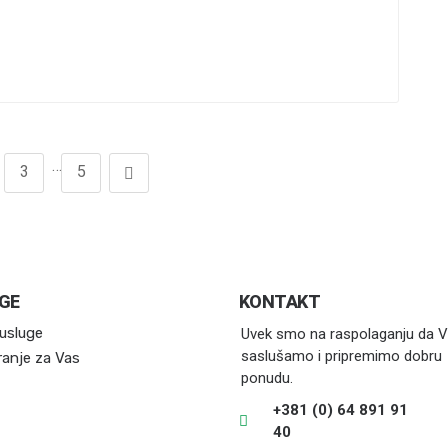
…
3
5
GE
KONTAKT
usluge
Uvek smo na raspolaganju da 
saslušamo i pripremimo dobru
ranje za Vas
ponudu.
+381 (0) 64 891 91
40