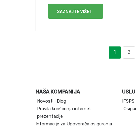
SAZNAJTE VIŠE
1
2
NAŠA KOMPANIJA
USLU
Novosti i Blog
IFSPS 
Pravila korišćenja internet
Osigu
prezentacije
Informacije za Ugovorača osiguranja