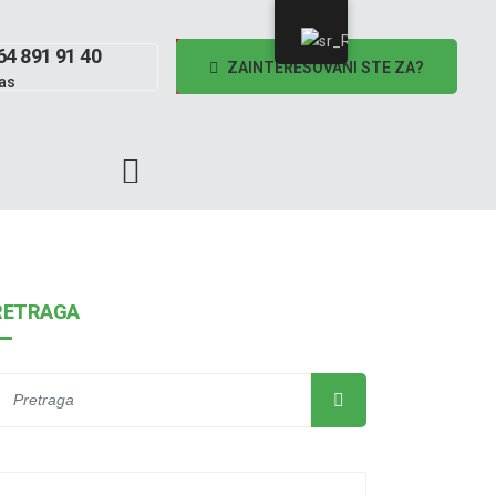
64 891 91 40
ZAINTERESOVANI STE ZA?
as
RETRAGA