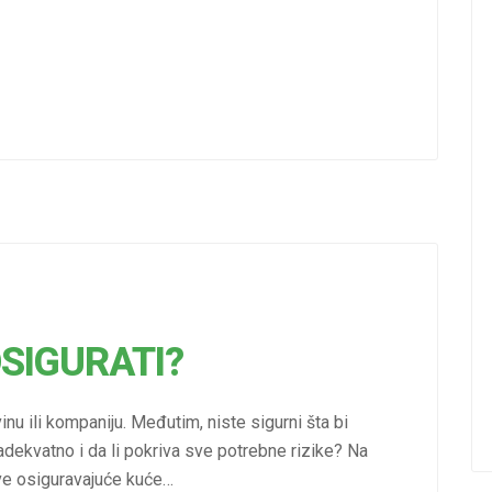
OSIGURATI?
inu ili kompaniju. Međutim, niste sigurni šta bi
 adekvatno i da li pokriva sve potrebne rizike? Na
sve osiguravajuće kuće…