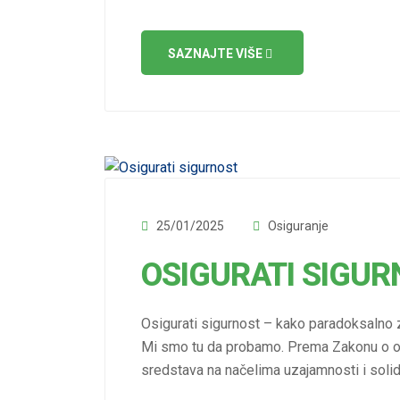
SAZNAJTE VIŠE
25/01/2025
Osiguranje
OSIGURATI SIGU
Osigurati sigurnost – kako paradoksalno zv
Mi smo tu da probamo. Prema Zakonu o osi
sredstava na načelima uzajamnosti i solida